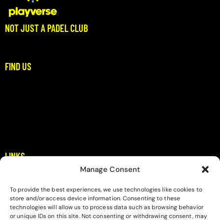
NOT JUST A PADEL CLUB
Where Padel Meets Community
FIND US
Stoupa, Dikitis Mani
Messinia
padel@playverse.gr
+306983397422
LINKS
Manage Consent
Home
About
To provide the best experiences, we use technologies like cookies to
store and/or access device information. Consenting to these
Contact
technologies will allow us to process data such as browsing behavior
or unique IDs on this site. Not consenting or withdrawing consent, may
Privacy Policy