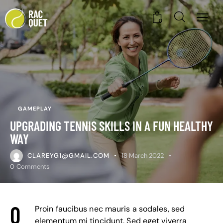
0
GAMEPLAY
UPGRADING TENNIS SKILLS IN A FUN HEALTHY
WAY
CLAREYG1@GMAIL.COM
18 March 2022
0
Comments
Q
Proin faucibus nec mauris a sodales, sed
elementum mi tincidunt. Sed eget viverra