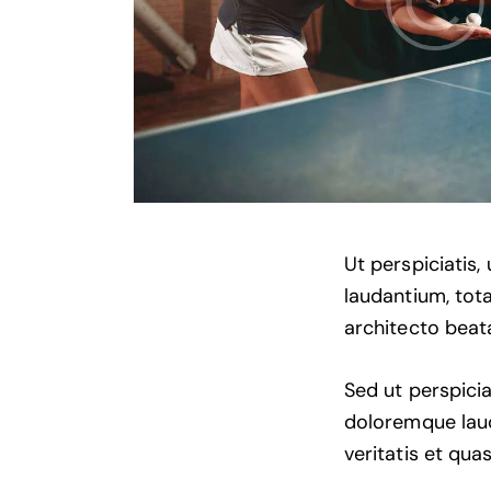
Ut perspiciatis
laudantium, tota
architecto beata
Sed ut perspici
doloremque laud
veritatis et qua