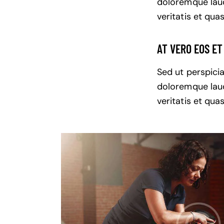
doloremque laud
veritatis et qua
AT VERO EOS E
Sed ut perspici
doloremque laud
veritatis et qua