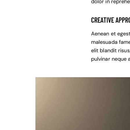
dolor in reprehe
CREATIVE APPR
Aenean et egesta
malesuada fames 
elit blandit ris
pulvinar neque a