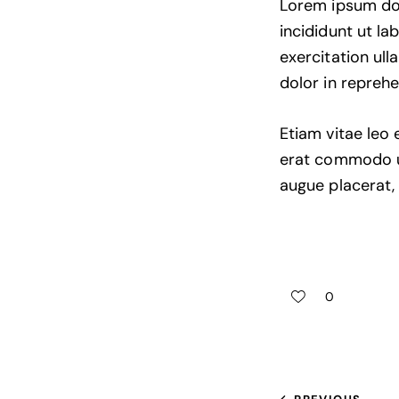
Lorem ipsum dol
incididunt ut l
exercitation ul
dolor in reprehe
Etiam vitae leo 
erat commodo ut
augue placerat,
0