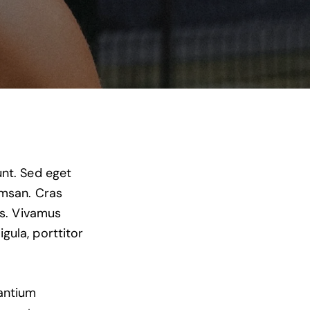
unt. Sed eget
umsan. Cras
us. Vivamus
gula, porttitor
santium