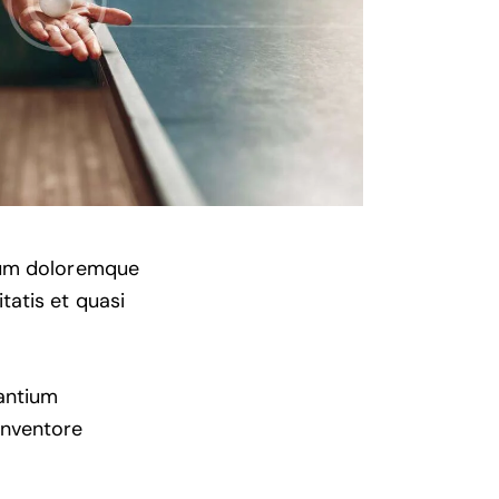
tium doloremque
tatis et quasi
santium
inventore