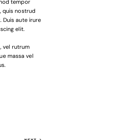
usmod tempor
, quis nostrud
 Duis aute irure
cing elit.
, vel rutrum
que massa vel
us.