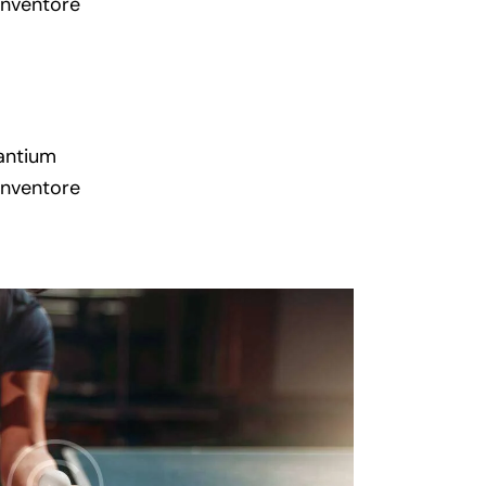
inventore
santium
inventore