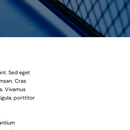
unt. Sed eget
umsan. Cras
us. Vivamus
gula, porttitor
santium