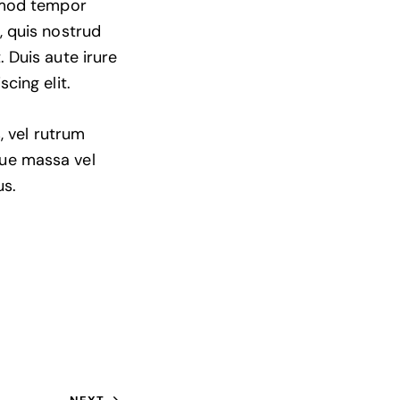
usmod tempor
, quis nostrud
 Duis aute irure
cing elit.
, vel rutrum
que massa vel
us.