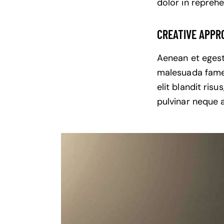
dolor in reprehe
CREATIVE APPR
Aenean et egesta
malesuada fames 
elit blandit ris
pulvinar neque a