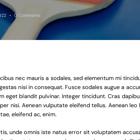
022
0
Comments
ucibus nec mauris a sodales, sed elementum mi tincid
egestas nisi in consequat. Fusce sodales augue a acc
sum eget blandit pulvinar. Integer tincidunt. Cras dapib
 nisi. Aenean vulputate eleifend tellus. Aenean leo li
tae, eleifend ac, enim.
atis, unde omnis iste natus error sit voluptatem accu