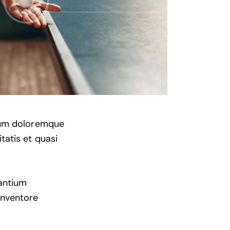
tium doloremque
tatis et quasi
santium
inventore