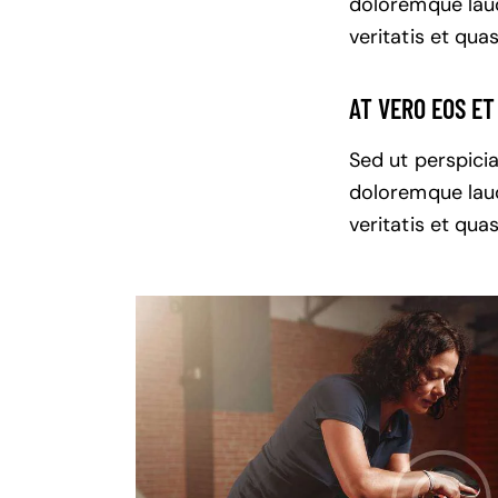
doloremque laud
veritatis et qua
AT VERO EOS E
Sed ut perspici
doloremque laud
veritatis et qua