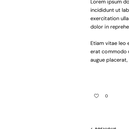
Lorem ipsum dol
incididunt ut l
exercitation ul
dolor in reprehe
Etiam vitae leo 
erat commodo ut
augue placerat,
0