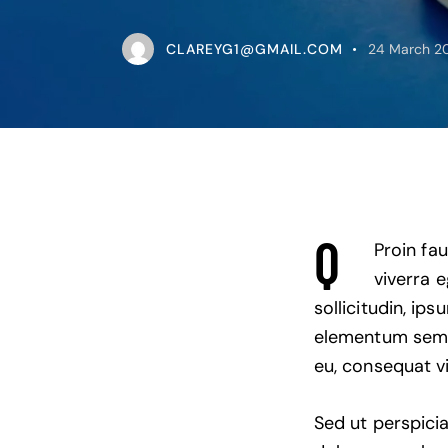
CLAREYG1@GMAIL.COM
24 March 2
Q
Proin fa
viverra 
sollicitudin, ip
elementum semper
eu, consequat vi
Sed ut perspici