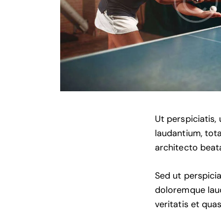
Ut perspiciatis
laudantium, tota
architecto beata
Sed ut perspici
doloremque laud
veritatis et qua