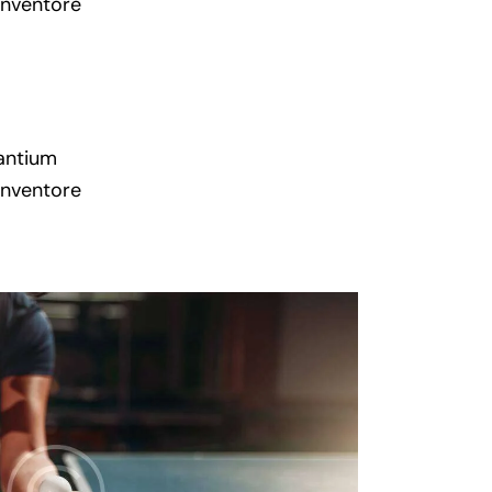
inventore
santium
inventore